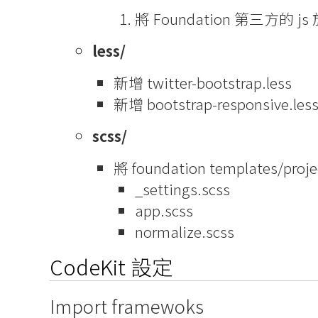
將 Foundation 第三方的 j
less/
新增 twitter-bootstrap.less
新增 bootstrap-responsive.les
scss/
將 foundation templates/p
_settings.scss
app.scss
normalize.scss
CodeKit 設定
Import framewoks