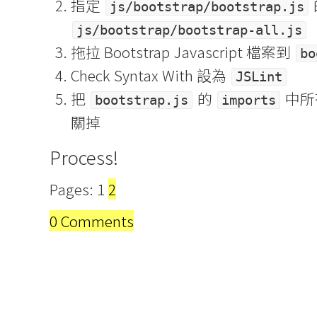
指定
js/bootstrap/bootstrap.js
js/bootstrap/bootstrap-all.js
拖拉 Bootstrap Javascript 檔案到
bo
Check Syntax With 設為
JSLint
把
的
中所
bootstrap.js
imports
關掉
Process!
Pages: 1
2
0 Comments