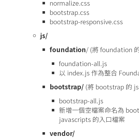
normalize.css
bootstrap.css
bootstrap-responsive.css
js/
foundation
/ (將 foundatio
foundation-all.js
以 index.js 作為整合 Found
bootstrap/
(將 bootstrap 的
bootstrap-all.js
新增一個空檔案命名為 bootstra
javascripts 的入口檔案
vendor/