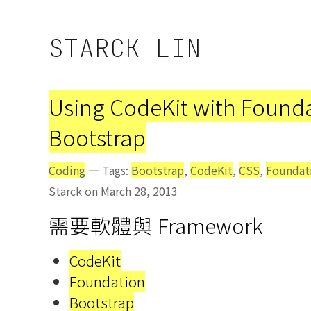
STARCK LIN
Using CodeKit with Found
Bootstrap
Coding
— Tags:
Bootstrap
,
CodeKit
,
CSS
,
Foundat
Starck on March 28, 2013
需要軟體與 Framework
CodeKit
Foundation
Bootstrap