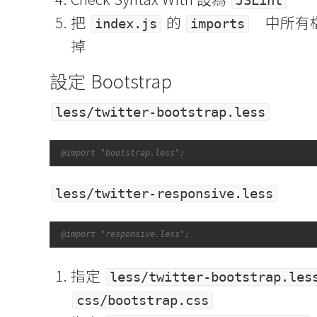
JSLint
把
的
中所有
index.js
imports
掉
設定 Bootstrap
less/twitter-bootstrap.less
1
@import "bootstrap.less";
less/twitter-responsive.less
1
@import "responsive.less";
指定
less/twitter-bootstrap.les
css/bootstrap.css